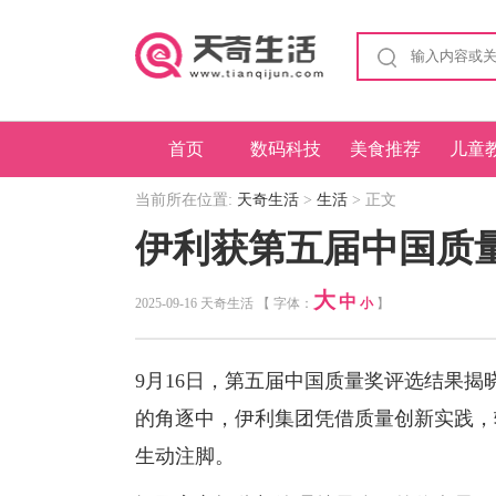
首页
数码科技
美食推荐
儿童
当前所在位置:
天奇生活
>
生活
> 正文
伊利获第五届中国质
大
中
2025-09-16 天奇生活 【 字体：
小
】
9月16日，第五届中国质量奖评选结果
的角逐中，伊利集团凭借质量创新实践，斩
生动注脚。