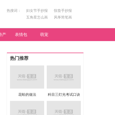
热搜词：
妇女节手抄报
惊蛰手抄报
五角星怎么画
风筝简笔画
汤圆简笔画
荷花
特产
表情包
萌宠
热门推荐
花蛤的做法
科目三灯光考试口诀