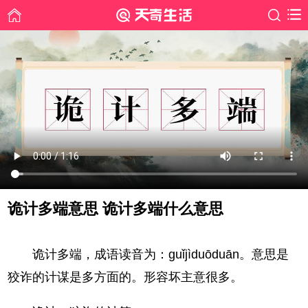
诡计多端意思 诡计多端什么意思
时间: 2022-07-19
诡计多端，成语读音为：guǐjìduōduān。意思是
狡诈的计谋是多方面的。形容坏主意很多。