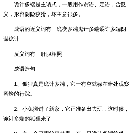
诡计多端是主谓式，一般用作谓语、定语，含贬
义，形容阴险狡猾，坏主意很多。
成语的近义词有：诡变多端鬼计多端谲诈多端阴
谋诡计
反义词有：肝胆相照
成语造句：
1、狐狸真是诡计多端，它一有空就躲在暗处观察
蜜蜂的行踪。
2、小兔搬进了新家，它正准备出去玩，这时候，
诡计多端的狐狸来了。