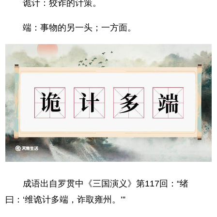
诡计：狡诈的计策。
端：事物的另一头；一方面。
成语出自罗贯中《三国演义》第117回：“绪
曰：‘维诡计多端，诈取雍州。’”