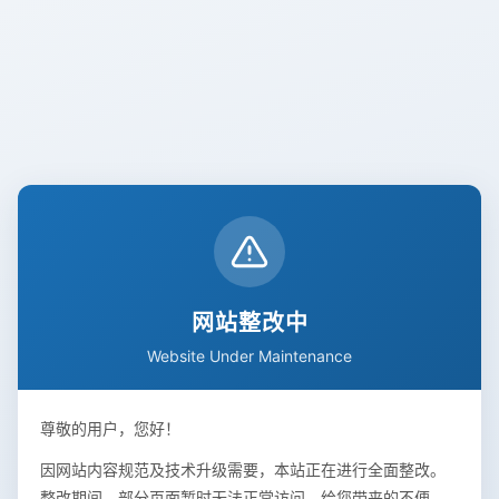
网站整改中
Website Under Maintenance
尊敬的用户，您好！
因网站内容规范及技术升级需要，本站正在进行全面整改。
整改期间，部分页面暂时无法正常访问，给您带来的不便，