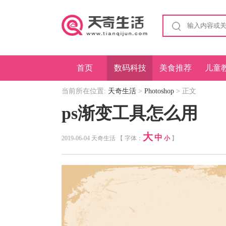
首页
数码科技
美食推荐
儿童
当前所在位置:
天奇生活
>
Photoshop
> 正文
ps渐变工具怎么用
大
中
2019-06-04 天奇生活 【 字体：
小
】