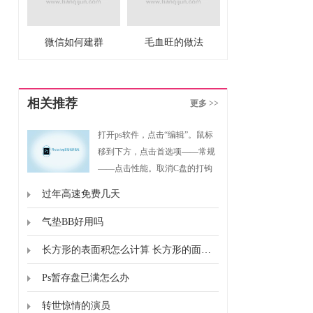
微信如何建群
毛血旺的做法
相关推荐
更多 >>
打开ps软件，点击“编辑”。鼠标
移到下方，点击首选项——常规
——点击性能。取消C盘的打钩
状态，点击D盘、E盘、F盘，也
过年高速免费几天
可以不全选。在一般情况下，建
议除C盘以外的磁盘全部选择，
气垫BB好用吗
点击确定，然后重启PS就可以
长方形的表面积怎么计算 长方形的面积怎么计算的
了。
Ps暂存盘已满怎么办
转世惊情的演员