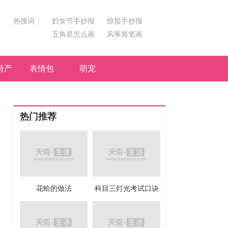
热搜词：
妇女节手抄报
惊蛰手抄报
五角星怎么画
风筝简笔画
汤圆简笔画
荷花
特产
表情包
萌宠
热门推荐
花蛤的做法
科目三灯光考试口诀