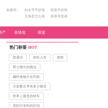
热搜词：
妇女节手抄报
惊蛰手抄报
五角星怎么画
风筝简笔画
汤圆简笔画
荷花
特产
表情包
萌宠
热门标签
HOT
普通话
倒车入库
酒驾
男士围巾的围法
碱性食物大全列表
大多数古琴有多少根弦
世界上最贵的轿车
高职与专科的区别