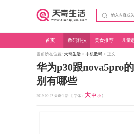
首页
数码科技
美食推荐
儿童
当前所在位置:
天奇生活
>
手机数码
> 正文
华为p30跟nova5pro
别有哪些
大
中
2019-09-27 天奇生活 【 字体：
小
】