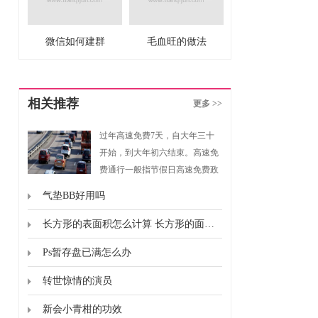
微信如何建群
毛血旺的做法
相关推荐
更多 >>
过年高速免费7天，自大年三十
开始，到大年初六结束。高速免
费通行一般指节假日高速免费政
策，是指重大节假日免收小型客
气垫BB好用吗
车通行费的政策。根据《重大节
假日免收小型客车通行费实施方
长方形的表面积怎么计算 长方形的面积怎么计算的
案》规定，高速免费通行的时间
Ps暂存盘已满怎么办
为春节、清明节、劳动节、国庆
节这四个国家法定节假日，以及
转世惊情的演员
上述法定节假日连休日。
新会小青柑的功效