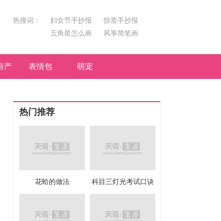
热搜词：
妇女节手抄报
惊蛰手抄报
五角星怎么画
风筝简笔画
汤圆简笔画
荷花
特产
表情包
萌宠
热门推荐
花蛤的做法
科目三灯光考试口诀