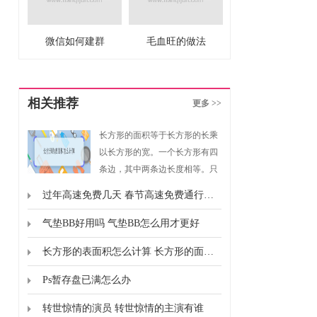
微信如何建群
毛血旺的做法
相关推荐
更多 >>
长方形的面积等于长方形的长乘
以长方形的宽。一个长方形有四
条边，其中两条边长度相等。只
要我们知道长方形的长和宽，就
过年高速免费几天 春节高速免费通行时间
可以求出长方形的面积。同样如
果我们知道长方形的面积和长方
气垫BB好用吗 气垫BB怎么用才更好
形的长，就可以求出长方形的
长方形的表面积怎么计算 长方形的面积怎么计算的
宽。
Ps暂存盘已满怎么办
转世惊情的演员 转世惊情的主演有谁