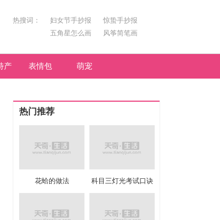
热搜词：
妇女节手抄报
惊蛰手抄报
五角星怎么画
风筝简笔画
汤圆简笔画
荷花
特产
表情包
萌宠
热门推荐
花蛤的做法
科目三灯光考试口诀