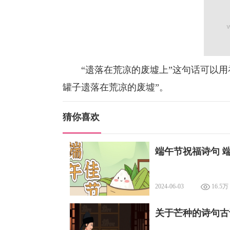
“遗落在荒凉的废墟上”这句话可以用
罐子遗落在荒凉的废墟”。
猜你喜欢
端午节祝福诗句 
2024-06-03
16.5万
关于芒种的诗句古