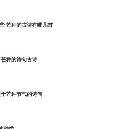
些 芒种的古诗有哪几首
于芒种的诗句古诗
关于芒种节气的诗句
角的种类