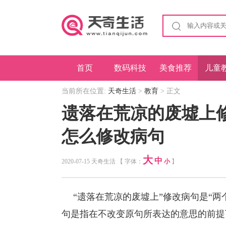
首页
数码科技
美食推荐
儿童
当前所在位置:
天奇生活
>
教育
> 正文
遗落在荒凉的废墟上
怎么修改病句
大
中
2020-07-15 天奇生活 【 字体：
小
】
“遗落在荒凉的废墟上”修改病句是“两
句是指在不改变原句所表达的意思的前提