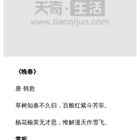
《晚春》
唐·韩愈
草树知春不久归，百般红紫斗芳菲。
杨花榆荚无才思，惟解漫天作雪飞。
赏析