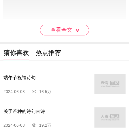
查看全文
《长命女·春日宴》赏析
这首词实际是祝酒词，描写春日开宴时，夫妇
猜你喜欢
热点推荐
双方祝酒陈愿。前两愿分别祝郎君与自己长寿健
康，第一愿以梁燕双柄喻夫妻团圆，天长地久。冯
端午节祝福诗句
词三愿对于人问恩爱夫妇而苦则相当典型，主人公
不求富贵.惟愿夫妇相守长久，意愿虽强而所求不
2024-06-03
16.5万
奢，表现了古代女子对美满生活的追求。
关于芒种的诗句古诗
在具体描写上。本词不但通过人物的语言来抒
2024-06-03
19.2万
情，而且通过相应的具体环境描写来烘托人物的思