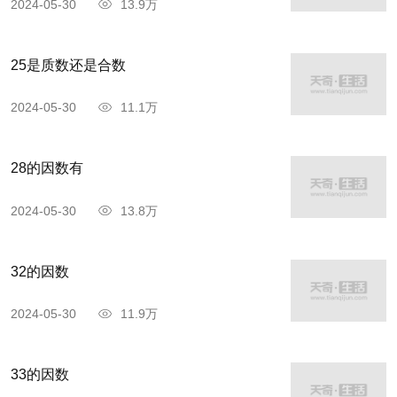
2024-05-30
13.9万
冯延巳(903--960)，一名延嗣，字正中，广陵
(今江苏省扬州市)人。南唐李鼻时为秘书郎，李操
25是质数还是合数
时做过宰相。他的词意深辞丽、清奇飘逸，“开北宋
一代风气静(王国维《人间词话》)。有词集《阳春
2024-05-30
11.1万
录》，多混入他人之作。
28的因数有
2024-05-30
13.8万
32的因数
2024-05-30
11.9万
33的因数