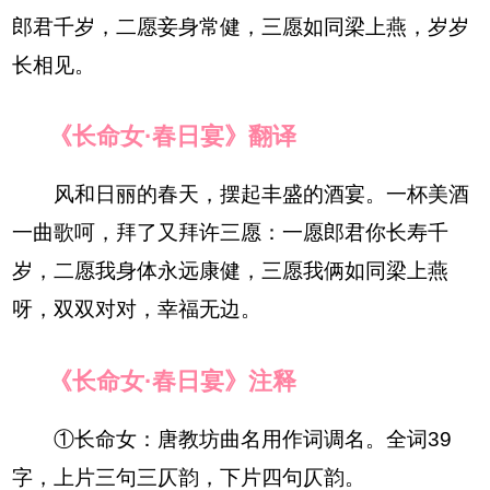
郎君千岁，二愿妾身常健，三愿如同梁上燕，岁岁
长相见。
《长命女·春日宴》翻译
风和日丽的春天，摆起丰盛的酒宴。一杯美酒
一曲歌呵，拜了又拜许三愿：一愿郎君你长寿千
岁，二愿我身体永远康健，三愿我俩如同梁上燕
呀，双双对对，幸福无边。
《长命女·春日宴》注释
①长命女：唐教坊曲名用作词调名。全词39
字，上片三句三仄韵，下片四句仄韵。