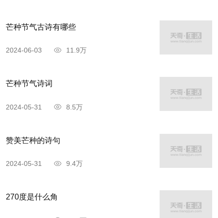
想感情。春日、绿酒、情歌、呢喃燕语，构成了极
芒种节气古诗有哪些
美的意境，对于爱情的抒写是极有力的烘托。
2024-06-03
11.9万
整首词采用妇人口吻，语言清新明丽，语浅情
深，可谓做到单纯与丰富、平易与雅致高度统一，
芒种节气诗词
深得民歌精髓，化平凡为神奇，艺术效果奇妙。
2024-05-31
8.5万
《长命女·春日宴》创作背景
赞美芒种的诗句
这是一首年轻女子向她的郎君祝酒陈愿的词，
2024-05-31
9.4万
具体创作年代不详。
《长命女·春日宴》作者介绍
270度是什么角