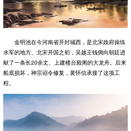
金明池在今河南省开封城西，是北宋政府操练
水军的地方。北宋开国之初，吴越王钱倜向朝廷进
献了一条长20余丈、上建楼台殿阁的大龙舟。后来
船底损坏，神宗诏令修复，黄怀信承接了这项工
程。