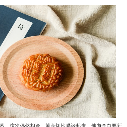
，这次偶然相逢，就亲切地攀谈起来。他向李白要新