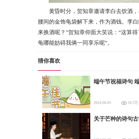
黄昏时分，贺知章邀请李白去饮酒，在
腰间的金饰龟袋解下来，作为酒钱。李白
来换酒呢？”贺知章仰面大笑说：“这算
龟哪能妨碍我俩一同享乐呢”。
猜你喜欢
端午节祝福诗句 
2024-06-03
16.5万
关于芒种的诗句古