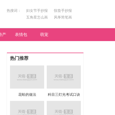
热搜词：
妇女节手抄报
惊蛰手抄报
五角星怎么画
风筝简笔画
汤圆简笔画
荷花
特产
表情包
萌宠
热门推荐
花蛤的做法
科目三灯光考试口诀