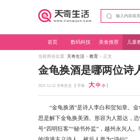
首页
数码科技
美食推荐
儿童
当前所在位置:
天奇生活
>
教育
> 正文
金龟换酒是哪两位诗
大
中
2021-12-22 天奇生活 【 字体：
小
】
“金龟换酒”是诗人李白和贺知章。金
思是解下金龟换美酒。形容为人豁达，恣
号“四明狂客”“秘书外监”，越州永兴人
的浪漫主义诗人，被后人誉为“诗仙”。