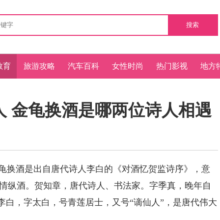
搜索
教育
旅游攻略
汽车百科
女性时尚
热门影视
地方
人 金龟换酒是哪两位诗人相遇
龟换酒是出自唐代诗人李白的《对酒忆贺监诗序》，意
情纵酒。贺知章，唐代诗人、书法家。字季真，晚年自
。李白，字太白，号青莲居士，又号“谪仙人”，是唐代伟大