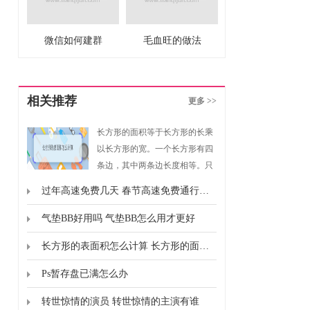
微信如何建群
毛血旺的做法
相关推荐
更多 >>
长方形的面积等于长方形的长乘
以长方形的宽。一个长方形有四
条边，其中两条边长度相等。只
要我们知道长方形的长和宽，就
过年高速免费几天 春节高速免费通行时间
可以求出长方形的面积。同样如
果我们知道长方形的面积和长方
气垫BB好用吗 气垫BB怎么用才更好
形的长，就可以求出长方形的
长方形的表面积怎么计算 长方形的面积怎么计算的
宽。
Ps暂存盘已满怎么办
转世惊情的演员 转世惊情的主演有谁