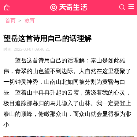
首页
>
教育
望岳这首诗用自己的话理解
时间: 2022-03-07 09:46:21
望岳这首诗用自己的话理解：泰山是如此雄
伟，青翠的山色望不到边际。大自然在这里凝聚了
一切钟灵神秀，山南山北如同被分割为黄昏与白
昼。望着山中冉冉升起的云霞，荡涤着我的心灵，
极目追踪那暮归的鸟儿隐入了山林。我一定要登上
泰山的顶峰，俯瞰那众山，而众山就会显得极为渺
小。