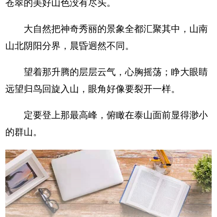
苍翠的美好山色没有尽头。
大自然把神奇秀丽的景象全都汇聚其中，山南
山北阴阳分界，晨昏迥然不同。
望着那升腾的层层云气，心胸摇荡；睁大眼睛
远望归鸟回旋入山，眼角好像要裂开一样。
定要登上那最高峰，俯瞰在泰山面前显得渺小
的群山。