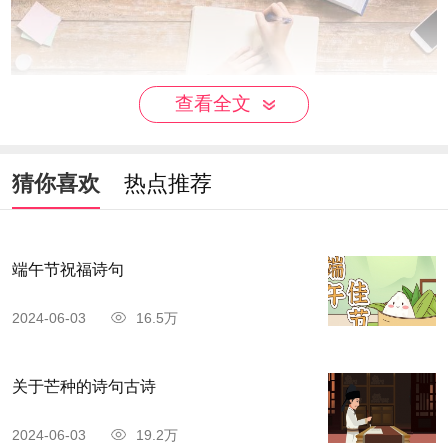
查看全文
杜甫（712－770），字子美，自号少陵野
猜你喜欢
热点推荐
老，世称“杜工部”、“杜少陵”等，汉族，河南府巩县
（今河南省巩义市）人，唐代伟大的现实主义诗
人，杜甫被世人尊为“诗圣”，其诗被称为“诗史”。杜
端午节祝福诗句
甫与李白合称“李杜”，为了跟另外两位诗人李商隐
2024-06-03
16.5万
与杜牧即“小李杜”区别开来，杜甫与李白又合称“大
李杜”。他忧国忧民，人格高尚，他的约1400余首
关于芒种的诗句古诗
诗被保留了下来，诗艺精湛，在中国古典诗歌中备
受推崇，影响深远。759-766年间曾居成都，后世
2024-06-03
19.2万