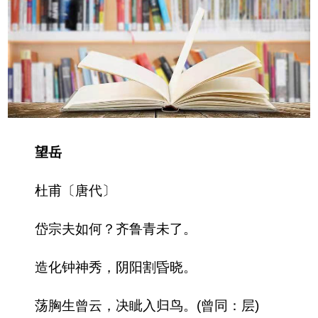
望岳
杜甫〔唐代〕
岱宗夫如何？齐鲁青未了。
造化钟神秀，阴阳割昏晓。
荡胸生曾云，决眦入归鸟。(曾同：层)