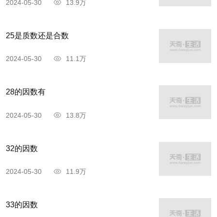
2024-05-30
13.9万
迅速。
25是质数还是合数
汉字的魅力，在于它的延伸性。“壵”虽然本意
指“强壮”，引申含有正青春、办事能力强等意味。
2024-05-30
11.1万
20岁的男士称之为“少壮”；30岁的年龄称之为“壮
年”，可谓是正青春年貌的年华。这个年龄段的男子
28的因数有
青春旺盛、活力十足、血气方刚。在古人看来他们
2024-05-30
13.8万
正值事业的打拼阶段，代表着办事能力强，行动力
迅速。
32的因数
2024-05-30
11.9万
33的因数