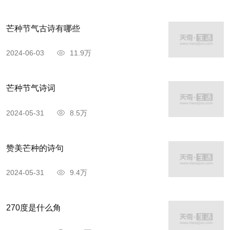
壵zhuàng：强壮、坚实、勇猛。
芒种节气古诗有哪些
壵，由3个“士组成，常被调侃最有力气的汉
2024-06-03
11.9万
字。”“壵”古同“壮”，字面上看，三个大力士表示非
常的强壮。所以“壵”含有强壮、坚实、威猛、豪迈
芒种节气诗词
等含义。壵通“壮”，形容男士时可表述为三十岁为
2024-05-31
8.5万
“壮”，即壮年，后泛指成年。而少壮则指年轻（未
满20岁）。有句话说：少壮不努力，老大徒伤悲。
赞美芒种的诗句
它出自于《乐府诗集·长歌行》，说的就是年轻力壮
的时候不奋发图强，到了老年再悲伤也没用了。
2024-05-31
9.4万
强壮
270度是什么角
壵zhuàng：含有正青春，办事能力强，行为