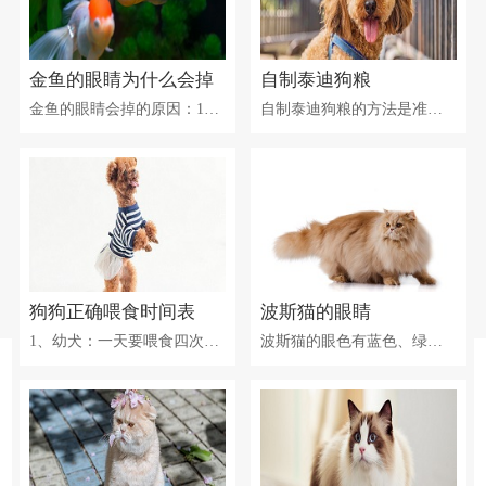
金鱼的眼睛为什么会掉
自制泰迪狗粮
金鱼的眼睛会掉的原因：1、可能是打斗所致，如果养的金鱼比较多，相互争斗的时候可能会啄掉对方的眼睛。有的金鱼是食肉的，可能会吞食同类，最好不要混养。2、与寄生虫有关，复口吸虫一般是寄生在金鱼眼睛的晶状体中，眼球会逐渐变成乳白色。如果没有及时治疗，病情加重后可能致使金鱼眼球脱落。
自制泰迪狗粮的方法是准备糙玉米面，羊肉片，鸡肝，食盐，南瓜，胡萝卜，复合维生素，复合矿物质，钙粉，花生油。玉米面加温水和匀，挤成饼状放入蒸屉，水开后约10分钟左右取出捏碎。鸡肝，羊肉片分别水煮熟，加盐，水不用太多，剩下的汤可拌入。南瓜切块蒸熟挤碎，胡萝卜切小丁用少量油快火炒过，再加上维生素，矿物质，钙粉，植物油，统统扔到一个大盆里，然后揉面，把所有东西和匀。
狗狗正确喂食时间表
波斯猫的眼睛
1、幼犬：一天要喂食四次，时间为早上7点、中午12点、下午5点、晚上10点，由于幼犬胃容量较小，一次不可喂食过多。2、狗狗三个月大后：一天要喂食三次，时间为早上8点、中午1点左右，晚上8点左右，最好定时定量，给狗狗养成一个良好的进食习惯。3、狗狗成年后：一天只要喂两次就可以了，早晚各一次，一旦形成规律后不要随便更改时间。
波斯猫的眼色有蓝色、绿色、紫铜色、琥珀色、金色等，眼色越纯越深的波斯猫越受欢迎。纯种的波斯猫的眼睛的颜色都是一样的，而有的波斯猫也会有怪色和鸳鸯眼，鸳鸯眼一般是一只眼睛是蓝色一只眼睛是黄色。