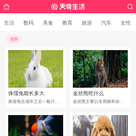
生活
数码
美食
教育
旅游
汽车
女性
全部
侏儒兔能长多大
金丝熊吃什么
侏儒兔在成年之后一般只有1.5到2kg之间，一般都不会超过2kg。真正的纯种的侏儒兔是比较珍贵而稀有的，和未长大普通的兔子体型差别不大，所以说兔子幼年期的时候很容易让人们混淆是否是侏儒兔。平时饲养侏儒兔也需要注意营养的均衡，不能饲喂单一的食物，饮水也应该使用啮齿动物专用的滚动的饮水器，可以保持饮水的干净不被污染。
金丝熊主要以专用粮和杂粮为食，偶尔可以吃些蔬菜、水果和动物性蛋白饲料。杂粮包括小麦、花生葵花籽等，水果有草莓、樱桃等，蔬菜有胡萝卜、白菜、青菜等，动物性蛋白饲料有小鱼干、面包虫、牛肉等。蔬果部分请勿一次喂食太多，容易造成腹泄死亡。蔬果类大部分都含有农药，请以清水洗净拭干再喂食。点心部分与主食搭配，点心增加，主食请减少，不要给过多的零食，发胖的金丝熊容易生病。