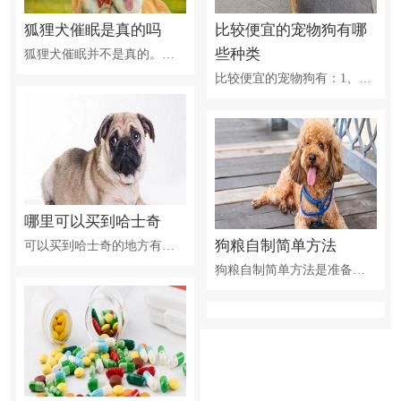
狐狸犬催眠是真的吗
比较便宜的宠物狗有哪
些种类
狐狸犬催眠并不是真的。催眠人的并不是狐狸犬这种动物，而是提前人为的通过各种心理暗示，先使人达到一种比较恍惚、半催眠的状态。当人在恍惚状态的时候，凝视狐狸犬的眼睛，时间一长就将完全失焦，因此视线一模糊，困意即来临，导致一种催眠的效果。
比较便宜的宠物狗有：1、贵宾犬：市面价格一千元左右，是现在最受人喜爱的品种之一；2、拉布拉多：市面价格一千元左右，是都市人群最爱的宠物狗之一；3、金毛犬：市面价格1500元左右，性格友善、热情、机警适合家养；4、腊肠犬：市面价格700元左右，喜欢玩闹、性格固执但忠诚、寿命较长、很适合做伴侣犬；5、中华田园犬：市场价格100元以内，是中国的本土品种，聪明、忠诚。
哪里可以买到哈士奇
狗粮自制简单方法
可以买到哈士奇的地方有：1、到专业繁殖场购买。一般还是可以保证比较健康和注射完疫苗的，相对来说品种还是较纯，但由于繁殖量大，种狗繁殖频率过高，工作人员对每只小狗照顾的不是很周到，可能长得不够强壮。2、到朋友家买。这样既可知道小狗父母的情况，也可以知道是否注射过疫苗，又能保证小狗的健康，并且价格也好商量。
狗粮自制简单方法是准备好适量鸡胸肉、半根胡萝卜、一个鸡蛋、五勺羊奶粉还有适量的玉米淀粉，将鸡胸肉和胡萝卜用搅拌机打成泥，加入鸡蛋、羊奶粉和适量的玉米淀粉，加热水后沿一个方向搅拌，用手捏成大小相近的团，上锅蒸二十五分钟就可以了。