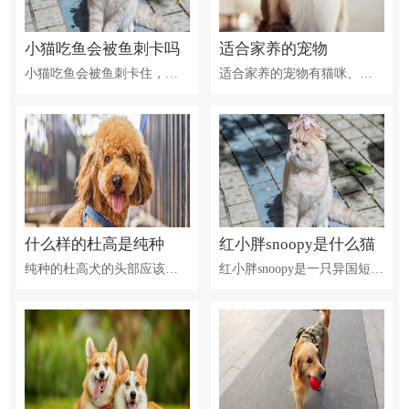
小猫吃鱼会被鱼刺卡吗
适合家养的宠物
小猫吃鱼会被鱼刺卡住，表现为频繁干呕、咳嗽等。如果长时间没有处理，还容易导致鱼刺卡住的部位感染、化脓、溃烂等。所以当小猫被鱼刺卡住时，建议及时就医，针对卡的比较浅的鱼刺，可以通过工具直接取出。为了避免小猫再次被鱼刺卡住，建议喂食没有鱼刺或者已经剔除鱼刺的鱼肉。或者可以给小猫喂食以鱼肉为主要配方的猫粮，同时，也可以喂食含有鱼肉的猫条、猫罐头等食物，从而达到安全补充营养的目的。
适合家养的宠物有猫咪、狗、宠物鸟、宠物鱼等。猫、狗中的豹猫、异种短毛猫、泰迪犬，哈士奇等，都是非常适合家养的。宠物鸟中的八哥、鹦鹉、画眉鸟等也是不错的家养选择，既具有观赏性，还能学人说话。还有一些宠物鱼如龙鱼、罗汉鱼等鱼类，观赏性十足，还能陶冶情操。
什么样的杜高是纯种
红小胖snoopy是什么猫
纯种的杜高犬的头部应该是中等的大小，没有太大的尖锐的棱角。耳朵的位置应该比较高，看着是从头部的侧面嵌入进去的，两只耳朵分开，位于头盖骨的两边。鼻子是黑色的，有宽大的鼻孔，鼻头应该是湿润的。尾巴比较粗，比较长，形状就是马刀形状，高度也比较适中，尾巴与背部之间的角度大概是四十五度左右。
红小胖snoopy是一只异国短毛猫。这种猫咪是由美国短毛猫和波斯猫的杂交后代，其性格温和、文静，并且长相可爱、萌动，是一种很吸引人的猫咪。这只猫咪不仅仅是一个网红猫，而且还参演了电视剧神犬小七，其微博也是吸引了很多爱猫人士。红小胖snoopy可以说是很早就出名的网红猫咪了，猫的主人总是给红小胖摆弄出了各种造型，发到网上后让不少网友一下子就迷上了这只萌猫。圆圆的小脸蛋大大的眼睛，真的是非常可爱。