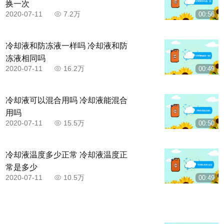
换一次
2020-07-11
7.2万
00:56
步骤五，停车超过3s后，挂一档出库，观察左后
视镜，当左后轮与库位前角平齐时，迅速向左打满方
冷却液和防冻液一样吗 冷却液和防
冻液相同吗
向盘。行驶到肩线与控制线重合时停车。
2020-07-11
16.2万
00:49
冷却液可以混合用吗 冷却液能混合
用吗
2020-07-11
15.5万
00:50
冷却液温度多少正常 冷却液温度正
常是多少
2020-07-11
10.5万
00:49
步骤六，停车超过三秒后，挂倒挡低速行驶，通