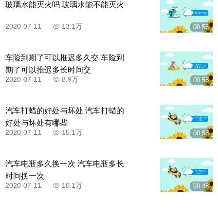
玻璃水能灭火吗 玻璃水能不能灭火
过后视镜观察车身与库区左前角线距离，大于30cm时
左打方向盘，小于30cm时右打方向盘。
2020-07-11
13.1万
00:56
车险到期了可以推迟多久交 车险到
期了可以推迟多长时间交
2020-07-11
8.9万
00:53
汽车打蜡的好处与坏处 汽车打蜡的
好处与坏处有哪些
2020-07-11
15.1万
00:53
汽车电瓶多久换一次 汽车电瓶多长
时间换一次
步骤七，当车身与库位边线平行时，方向盘向右
2020-07-11
10.1万
00:48
回正。当左后视镜下沿遮住库区左前方横线时停车。