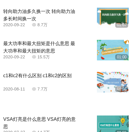
转向助力油多久换一次 转向助力油
多长时间换一次
2020-09-22
8.7万
01:07
最大功率和最大扭矩是什么意思 最
大功率和最大扭矩的意思
步骤三，观察右后视镜，根据车身与库区左前角
2020-09-22
15.5万
01:00
线距离，做调整入库。当大于30cm时，向右打方向
盘，小于30cm时向左打方向盘。
c1和c2有什么区别 c1和c2的区别
2020-08-11
7.7万
00:56
VSA灯亮是什么意思 VSA灯亮的意
思