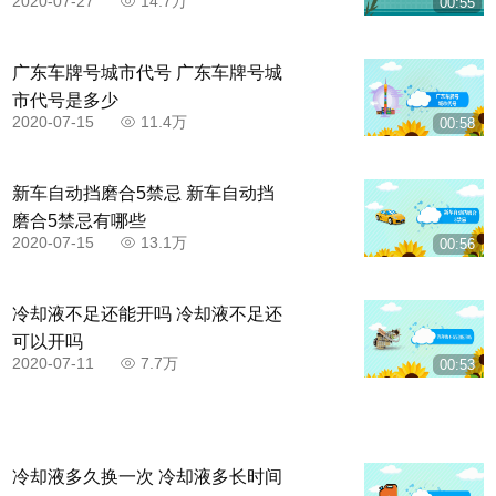
2020-07-27
14.7万
00:55
广东车牌号城市代号 广东车牌号城
市代号是多少
2020-07-15
11.4万
00:58
步骤四，车身与库区边线即将平行时，方向盘向
左回正。然后观察左后视镜，当左后视镜下沿遮住库
新车自动挡磨合5禁忌 新车自动挡
区左前方横线时停车。
磨合5禁忌有哪些
2020-07-15
13.1万
00:56
冷却液不足还能开吗 冷却液不足还
可以开吗
2020-07-11
7.7万
00:53
冷却液多久换一次 冷却液多长时间