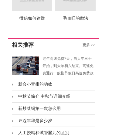
微信如何建群
毛血旺的做法
相关推荐
更多 >>
过年高速免费7天，自大年三十
开始，到大年初六结束。高速免
费通行一般指节假日高速免费政
策，是指重大节假日免收小型客
新会小青柑的功效
车通行费的政策。根据《重大节
假日免收小型客车通行费实施方
中秋节简介 中秋节详细介绍
案》规定，高速免费通行的时间
新炒菜锅第一次怎么用
为春节、清明节、劳动节、国庆
节这四个国家法定节假日，以及
豆蔻年华是多少岁
上述法定节假日连休日。
人工授精和试管婴儿的区别