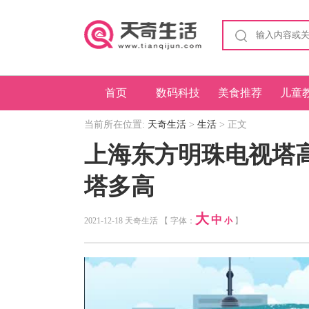
首页
数码科技
美食推荐
儿童
当前所在位置:
天奇生活
>
生活
> 正文
上海东方明珠电视塔
塔多高
大
中
2021-12-18 天奇生活 【 字体：
小
】