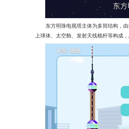
东方明珠电视塔主体为多筒结构，由3
上球体、太空舱、发射天线桅杆等构成，总