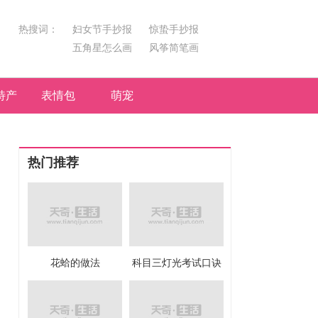
热搜词：
妇女节手抄报
惊蛰手抄报
五角星怎么画
风筝简笔画
汤圆简笔画
荷花
特产
表情包
萌宠
热门推荐
花蛤的做法
科目三灯光考试口诀