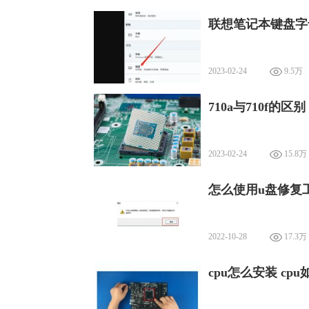
联想笔记本键盘字
2023-02-24
9.5万
710a与710f的区别
2023-02-24
15.8万
怎么使用u盘修复
2022-10-28
17.3万
cpu怎么安装 cp