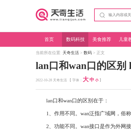
首页
数码科技
美食推荐
儿童
当前所在位置:
天奇生活
>
数码
> 正文
lan口和wan口的区别 
大
中
2022-10-28 天奇生活 【 字体：
小
】
lan口和wan口的区别在于：
1、作用不同。wan泛指广域网，俗称“外
2、功能不同。wan接口是作为外网接