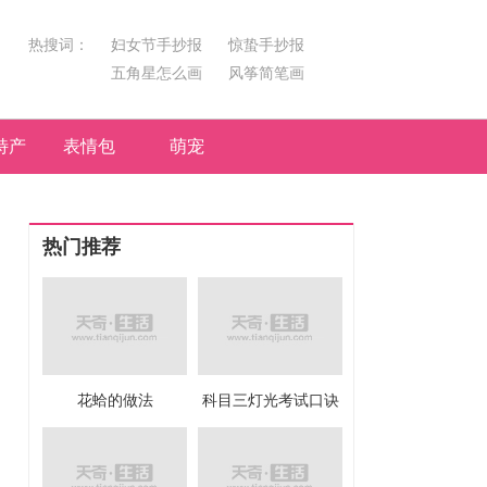
热搜词：
妇女节手抄报
惊蛰手抄报
五角星怎么画
风筝简笔画
汤圆简笔画
荷花
特产
表情包
萌宠
热门推荐
花蛤的做法
科目三灯光考试口诀