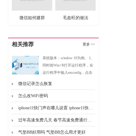
微信如何建群
毛血旺的做法
相关推荐
更多 >>
系统版本：window 10为例。 1、
同时按Win+R打开运行程序，在
运行程序中输入msconfig，点击
确定然后进入系统配置。2、点
微信记录怎么恢复
击引导然后在引导选项勾选安全
引导点击确定。3、点击重新启
怎么改WiFi密码
动，重启后会自动进入安全模
iphone11快门声在哪儿设置 iphone11快门声的设置位置
式。
过年高速免费几天 春节高速免费通行时间
气垫BB好用吗 气垫BB怎么用才更好