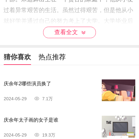
过着异常艰苦的生活。虽然过得艰苦，但是他从小
就好学并通过自己的努力考上了大学。大学毕业后
他进入到一个国企上班，在公司里他沉迷于科学技
查看全文
术，成为了一名技术员。他只想将自己的所学应用
到工作中，为公司带来盈利，对于权力的竞争，他
猜你喜欢
热点推荐
不屑一顾。
结语：《大江大河3》作为整个系列的收官之
庆余年2哪些演员换了
作，为观众呈现了一个充满激情、奋斗与温情的故
2024-05-29
7.1万
事。这部作品不仅是一个故事的结束，更是一个时
代的缩影。
庆余年太子画的女子是谁
2024-05-29
19.3万