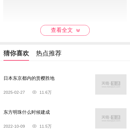
查看全文
龙潭大峡谷景区传说
猜你喜欢
热点推荐
东汉末年，宦官乱政，董卓专权，朝廷内祸事
不断。传说，有一年不知是哪位皇姑，为了逃避权
臣的逼婚，逃出洛阳，乘车直奔新安北山通往山西
日本东京都内的赏樱胜地
的古道，打算去绛州避难。护送她出逃的有一位宫
2025-02-27
11.6万
廷的小银匠，和一位马车夫。他们逃难的马车一路
狂奔，走进了青河川，刚到红崖寺前，听到后面追
东方明珠什么时候建成
杀声越来越近，情急之下，马车夫想出一条让皇姑
2022-10-09
11.5万
脱身的计策：他让小银匠扶皇姑下车，顺着荒凉的