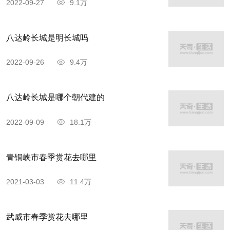
2022-09-27
9.1万
活虽无法与宫廷相比，却也衣食无忧。一年以后，
洛阳政局渐趋平稳，皇上打听到皇姑在龙潭沟栖身
八达岭长城是明长城吗
的消息，遂命大臣来迎接她回宫。这时的皇姑已经
2022-09-26
9.4万
和村民们打成一片，习惯了布衣素食的平民生活，
也留恋这幽静美丽的山野，再也无意回到那血腥不
八达岭长城是哪个朝代建的
断的皇宫里。听说皇上派近臣来接，她和村民们一
起商量，把村头一家较宽敞的民房修整一下，做了
2022-09-09
18.1万
临时的“接官厅”。皇姑在接官厅会见了来迎接她的
京官，表明了自己坚不回宫的心志，特使无奈，只
青铜峡市春季赏花去哪里
好回京去了。
2021-03-03
11.4万
此后，皇姑和小银匠结了婚，在这朴实简陋的
武威市春季赏花去哪里
山洞里自食其力，安心度日，一直到他们偕老百