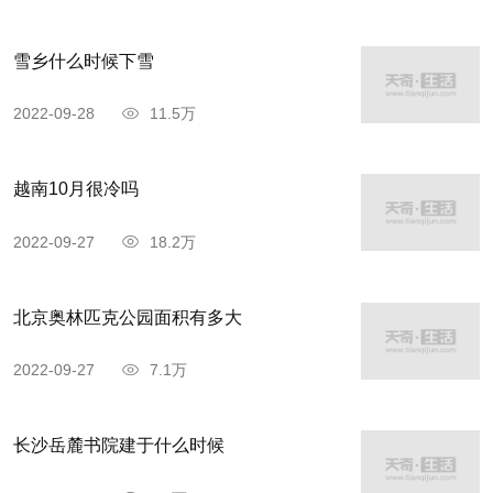
龙潭沟逃进深山；自己却驾着马车顺着山窝河川古
雪乡什么时候下雪
道，直奔黄河岸边，最后驱车跳进黄河……
2022-09-28
11.5万
当追杀的骑兵赶到，见黄河里漂着一辆宫车，
猜想皇姑已身赴黄河殉难，就拨转马头回洛阳复命
越南10月很冷吗
去了。
2022-09-27
18.2万
话说皇姑和小银匠逃进龙潭沟，走进一个小村
庄。村民们很同情皇姑的遭遇，就领他们到村后，
北京奥林匹克公园面积有多大
安身在两个山洞里，前边一点的住小银匠，后边隐
2022-09-27
7.1万
秘一点的住皇姑，村民们习惯地叫这两个山洞为大
皇姑厂干和小皇姑厂干。
长沙岳麓书院建于什么时候
皇姑隐居在龙潭沟后，由于百姓们的看顾，生