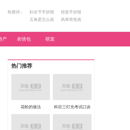
热搜词：
妇女节手抄报
惊蛰手抄报
五角星怎么画
风筝简笔画
汤圆简笔画
荷花
特产
表情包
萌宠
热门推荐
花蛤的做法
科目三灯光考试口诀