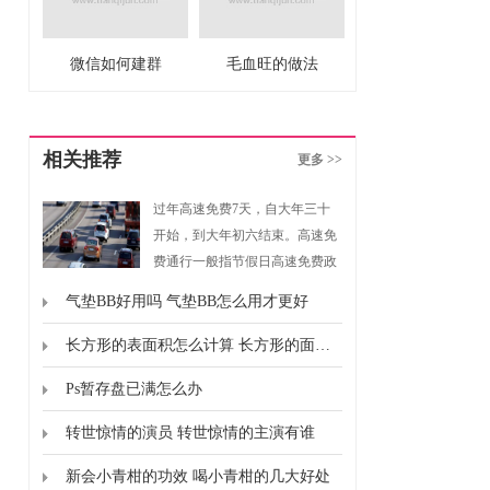
微信如何建群
毛血旺的做法
相关推荐
更多 >>
过年高速免费7天，自大年三十
开始，到大年初六结束。高速免
费通行一般指节假日高速免费政
策，是指重大节假日免收小型客
气垫BB好用吗 气垫BB怎么用才更好
车通行费的政策。根据《重大节
假日免收小型客车通行费实施方
长方形的表面积怎么计算 长方形的面积怎么计算的
案》规定，高速免费通行的时间
Ps暂存盘已满怎么办
为春节、清明节、劳动节、国庆
节这四个国家法定节假日，以及
转世惊情的演员 转世惊情的主演有谁
上述法定节假日连休日。
新会小青柑的功效 喝小青柑的几大好处