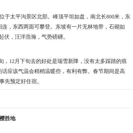
位于太平沟景区北部。峰顶平坦如盘，南北长800米，东
峰相连，东西两面可攀登。东坡有一片无林地带，石砌如
浪起伏，汪洋浩瀚，气势磅礴。
旬，12月下旬去的好处是瑞雪新降，没有太多踩踏的痕
的话应该气温会稍稍温暖些，有利有弊。春节期间是高
事先预定好住宿。
樱胜地