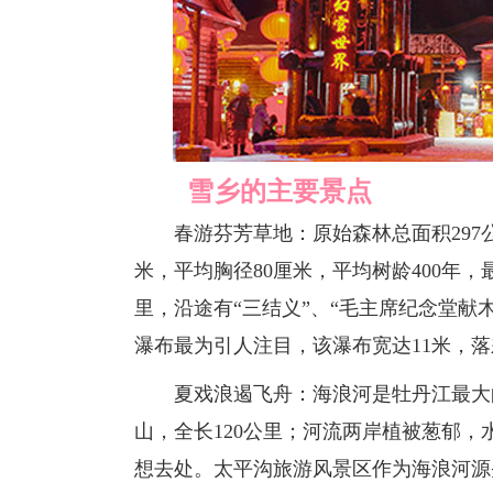
雪乡的主要景点
春游芬芳草地：原始森林总面积297公顷
米，平均胸径80厘米，平均树龄400年，最
里，沿途有“三结义”、“毛主席纪念堂献木
瀑布最为引人注目，该瀑布宽达11米，落差
夏戏浪遏飞舟：海浪河是牡丹江最大的
山，全长120公里；河流两岸植被葱郁
想去处。太平沟旅游风景区作为海浪河源