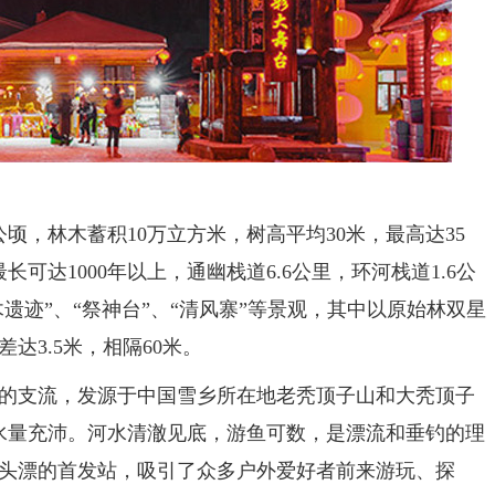
，林木蓄积10万立方米，树高平均30米，最高达35
长可达1000年以上，通幽栈道6.6公里，环河栈道1.6公
遗迹”、“祭神台”、“清风寨”等景观，其中以原始林双星
达3.5米，相隔60米。
支流，发源于中国雪乡所在地老秃顶子山和大秃顶子
，水量充沛。河水清澈见底，游鱼可数，是漂流和垂钓的理
头漂的首发站，吸引了众多户外爱好者前来游玩、探