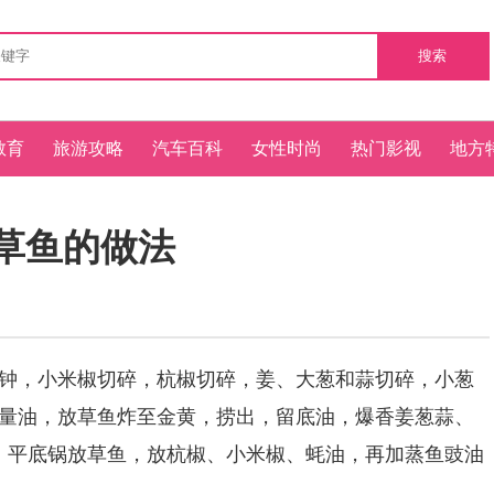
搜索
教育
旅游攻略
汽车百科
女性时尚
热门影视
地方
草鱼的做法
钟，小米椒切碎，杭椒切碎，姜、大葱和蒜切碎，小葱
量油，放草鱼炸至金黄，捞出，留底油，爆香姜葱蒜、
，平底锅放草鱼，放杭椒、小米椒、蚝油，再加蒸鱼豉油