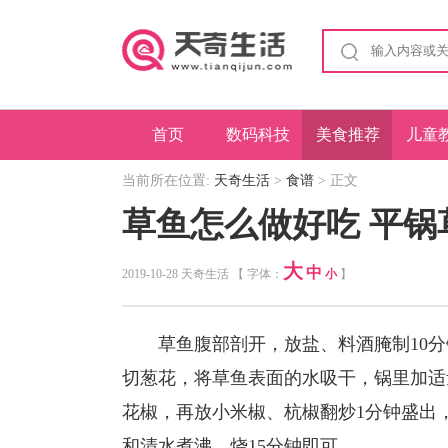
首页
数码科技
美食推荐
儿童
当前所在位置:
天奇生活
>
食谱
> 正文
草鱼怎么做好吃 平锅
大
中
2019-10-28 天奇生活 【 字体：
小
】
草鱼腹部剖开，放盐、料酒腌制10分
切葱花，将草鱼表面的水吸干，锅里加适
花椒，再放小米椒、杭椒翻炒1分钟盛出
和清水煮沸，烧15分钟即可。