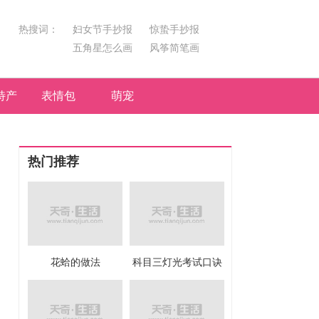
热搜词：
妇女节手抄报
惊蛰手抄报
五角星怎么画
风筝简笔画
汤圆简笔画
荷花
特产
表情包
萌宠
热门推荐
花蛤的做法
科目三灯光考试口诀