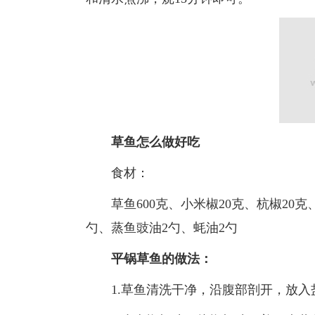
草鱼怎么做好吃
食材：
草鱼600克、小米椒20克、杭椒20克、
勺、蒸鱼豉油2勺、蚝油2勺
平锅草鱼的做法：
1.草鱼清洗干净，沿腹部剖开，放入盐