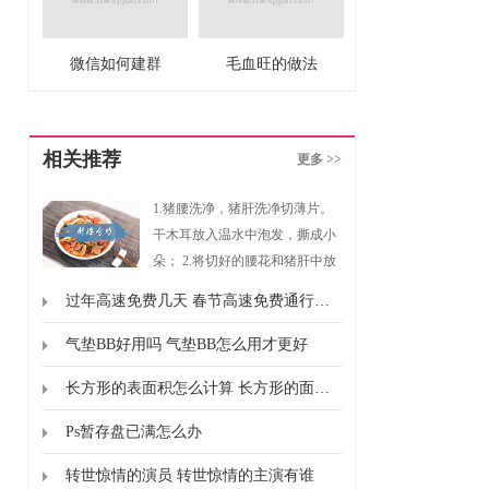
微信如何建群
毛血旺的做法
相关推荐
更多 >>
1.猪腰洗净，猪肝洗净切薄片。
干木耳放入温水中泡发，撕成小
朵； 2.将切好的腰花和猪肝中放
入啤酒300毫升，抓洗出血水后
过年高速免费几天 春节高速免费通行时间
沥干，腌制； 3.碗中放入调料拌
匀成酱汁； 4.锅内放入适量油爆
气垫BB好用吗 气垫BB怎么用才更好
香，放入肝腰快速滑炒至断生，
长方形的表面积怎么计算 长方形的面积怎么计算的
加入红椒、木耳、大葱翻炒均匀
Ps暂存盘已满怎么办
转世惊情的演员 转世惊情的主演有谁