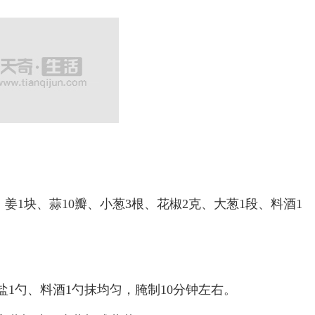
姜1块、蒜10瓣、小葱3根、花椒2克、大葱1段、料酒1
1勺、料酒1勺抹均匀，腌制10分钟左右。