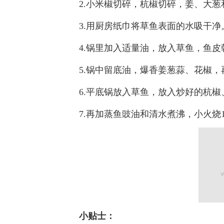
2.小米椒切碎，杭椒切碎，姜、大葱
3.用厨房纸巾将草鱼表面的水吸干净
4.锅里加入适量油，放入草鱼，鱼皮
5.锅中留底油，爆香姜葱蒜、花椒，
6.平底锅放入草鱼，放入炒好的杭椒
7.再加蒸鱼豉油和清水煮沸，小火烧1
小贴士：