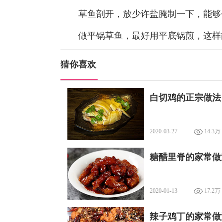
草鱼剖开，放少许盐腌制一下，能够
做平锅草鱼，最好用平底锅煎，这样
猜你喜欢
白切鸡的正宗做法
2020-03-27
14.3万
糖醋里脊的家常做
2020-01-13
17.2万
辣子鸡丁的家常做