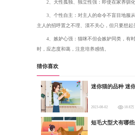
2、天性孤独、独立性强：即使在家养驯化
3、个性自主：对主人的命令不盲目地服从
主人的招呼置之不理、漠不关心，但只要想起
4、嫉妒心强：猫咪不但会嫉妒同类，有时
时，应态度和蔼，注意培养感情。
猜你喜欢
迷你猫的品种 迷
2023-08-02
18.8万
短毛大型犬有哪些