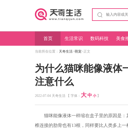
首页
生活常识
数码科技
美食
当前所在位置：
天奇生活
>
萌宠
>正文
为什么猫咪能像液体
注意什么
大
中
2022-07-04 天奇生活 【 字体：
小
】
猫咪能像液体一样缩在盒子里的原因是：其
椎连接的肋骨也有13根，同样要比人类多上一