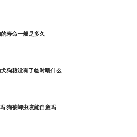
狗的寿命一般是多久
幼犬狗粮没有了临时喂什么
吗 狗被蜱虫咬能自愈吗