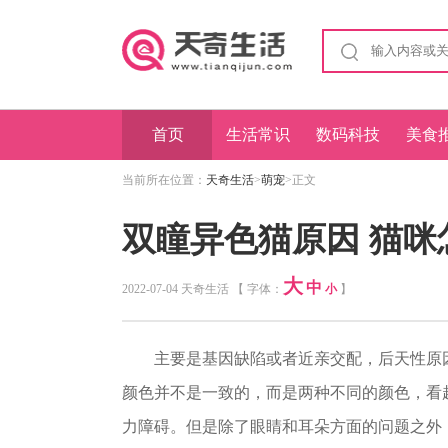
首页
生活常识
数码科技
美食
当前所在位置：
天奇生活
>
萌宠
>正文
双瞳异色猫原因 猫咪
大
中
2022-07-04 天奇生活 【 字体：
小
】
主要是基因缺陷或者近亲交配，后天性原因
颜色并不是一致的，而是两种不同的颜色，看
力障碍。但是除了眼睛和耳朵方面的问题之外