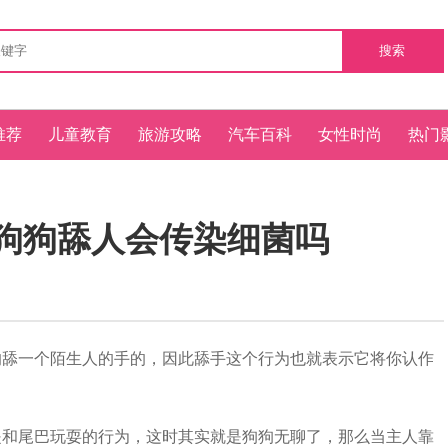
搜索
推荐
儿童教育
旅游攻略
汽车百科
女性时尚
热门
 狗狗舔人会传染细菌吗
舔一个陌生人的手的，因此舔手这个行为也就表示它将你认作
和尾巴玩耍的行为，这时其实就是狗狗无聊了，那么当主人靠