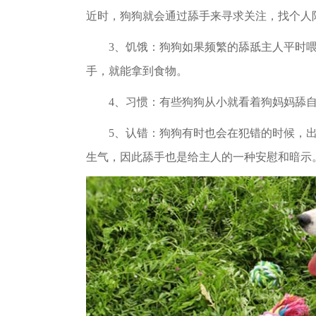
近时，狗狗就会通过舔手来寻求关注，找个人
3、饥饿：狗狗如果频繁的舔舐主人平时喂
手，就能拿到食物。
4、习惯：有些狗狗从小就看着狗妈妈舔自
5、认错：狗狗有时也会在犯错的时候，出
生气，因此舔手也是给主人的一种安慰和暗示