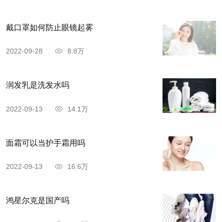
4.粉质轻盈的气垫bb霜更好
气垫bb霜讲究的是裸妆效果，因此粉质大都比
戴口罩如何防止眼镜起雾
较轻盈不厚重，在选择卸妆产品时，也不需要选择
2022-09-28
8.8万
清洁力度太强的，推荐使用卸妆水或卸妆乳，这两
种卸妆产品的清洁力度适中，对皮肤造成的刺激较
润发乳是洗发水吗
小，用来卸除眼周肌肤的妆容都非常合适。
2022-09-13
14.1万
面霜可以当护手霜用吗
2022-09-13
16.6万
鸿星尔克是国产吗