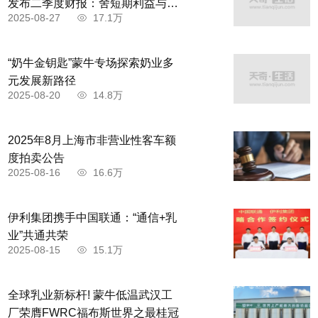
发布二季度财报：舍短期利益与商
2025-08-27
17.1万
家共赴高质量发展
“奶牛金钥匙”蒙牛专场探索奶业多
元发展新路径
2025-08-20
14.8万
2025年8月上海市非营业性客车额
度拍卖公告
2025-08-16
16.6万
伊利集团携手中国联通：“通信+乳
业”共通共荣
2025-08-15
15.1万
全球乳业新标杆! 蒙牛低温武汉工
厂荣膺FWRC福布斯世界之最桂冠