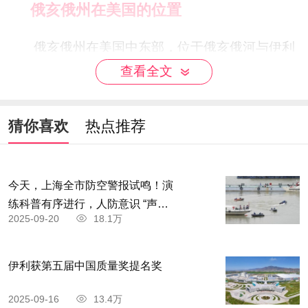
俄亥俄州在美国的位置
俄亥俄州在美国中东部，位于俄亥俄河与伊利
湖之间，因俄亥俄河得名，东邻宾夕法尼亚州，东
查看全文
南靠西弗吉尼亚州，南界肯塔基州，西接印第安纳
州，西北靠密歇根州，北濒伊利湖。
猜你喜欢
热点推荐
今天，上海全市防空警报试鸣！演
练科普有序进行，人防意识 “声入
2025-09-20
18.1万
人心”
伊利获第五届中国质量奖提名奖
2025-09-16
13.4万