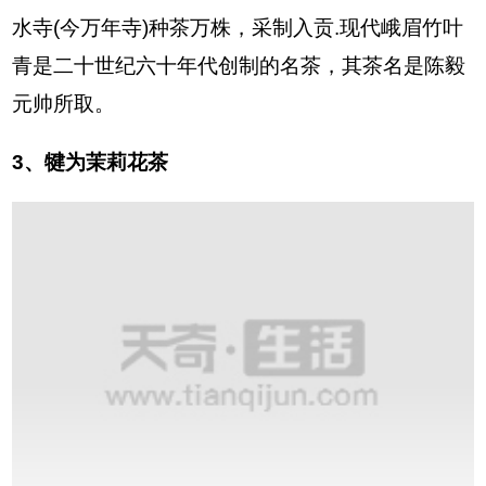
水寺(今万年寺)种茶万株，采制入贡.现代峨眉竹叶
青是二十世纪六十年代创制的名茶，其茶名是陈毅
元帅所取。
3、犍为茉莉花茶