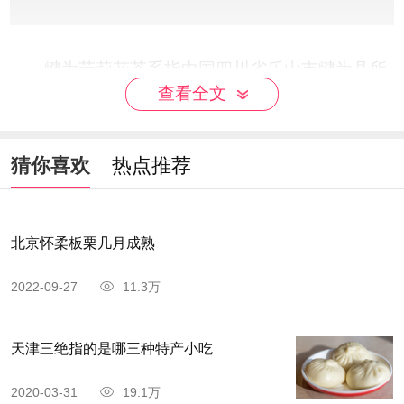
犍为茉莉花茶系指中国四川省乐山市犍为县所
查看全文
产之茉莉花茶。该产品选用生态、无公害茶园生产
的名优茶叶，具有绿茶的特质和茉莉花的浓郁芬
芳，深受广大消费者的喜爱。犍为茉莉花及其茉莉
猜你喜欢
热点推荐
花茶被中国国家农业部认证为无公害产品，茉莉花
农业标准化工作被列为中国“全国示范基地”。
北京怀柔板栗几月成熟
4、峨眉山碧潭飘雪
2022-09-27
11.3万
天津三绝指的是哪三种特产小吃
2020-03-31
19.1万