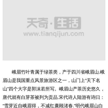
峨眉竹叶青属于绿茶类，产于四川省峨眉山.峨
眉山是我国重点风景旅游区之一，山门上“天下名
山”四个大字是郭沫若所写。峨眉山产茶历史悠久，
唐代就有白芽茶被列为贡品.宋代诗人陆游有诗曰：
“雪芽近自峨眉得，不减红囊顾渚春.”明代峨眉山白