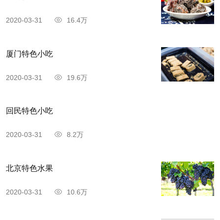
鉴在峨眉山发源较早，有着悠久的茶文化历史，形
2020-03-31
16.4万
成了自己独特的种植、加工工艺，其显著特点是“扁
平直滑、嫩绿油润、清香高长、鲜醇甘爽”，由于峨
厦门特色小吃
眉山卓尔不群的自然环境与得天独厚的茶叶资源及
2020-03-31
19.6万
悠久的宗教文化，形成了品种繁多，品质优异的茶
叶生产和茶文化.特别是其佛茶文化源远流长，影响
回民特色小吃
深远。
2020-03-31
8.2万
北京特色水果
2020-03-31
10.6万