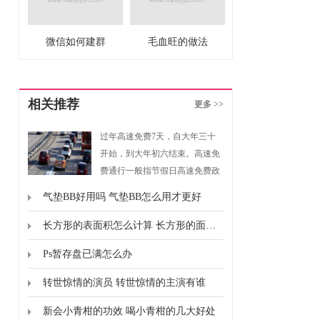
微信如何建群
毛血旺的做法
相关推荐
更多 >>
过年高速免费7天，自大年三十
开始，到大年初六结束。高速免
费通行一般指节假日高速免费政
策，是指重大节假日免收小型客
气垫BB好用吗 气垫BB怎么用才更好
车通行费的政策。根据《重大节
假日免收小型客车通行费实施方
长方形的表面积怎么计算 长方形的面积怎么计算的
案》规定，高速免费通行的时间
Ps暂存盘已满怎么办
为春节、清明节、劳动节、国庆
节这四个国家法定节假日，以及
转世惊情的演员 转世惊情的主演有谁
上述法定节假日连休日。
新会小青柑的功效 喝小青柑的几大好处