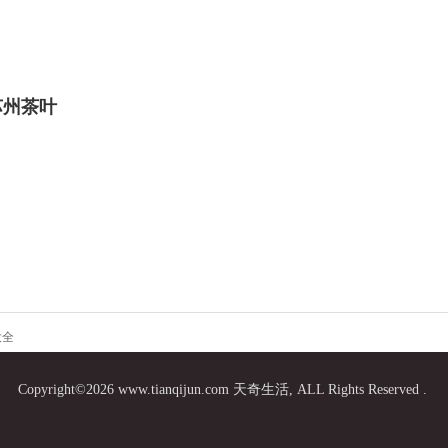
苏州茶叶
大全
Copyright©2026 www.tianqijun.com 天奇生活, ALL Rights Reserved .