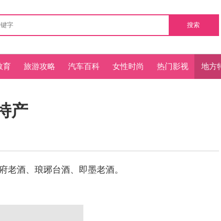
搜索
教育
旅游攻略
汽车百科
女性时尚
热门影视
地方
特产
府老酒、琅琊台酒、即墨老酒。