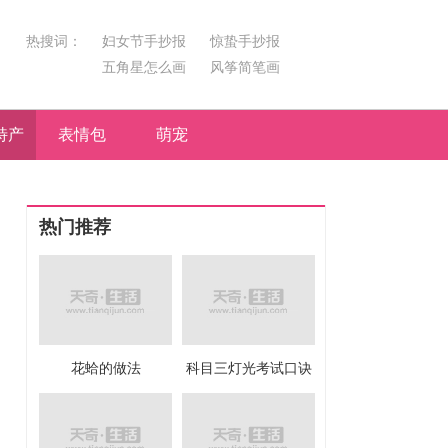
热搜词：
妇女节手抄报
惊蛰手抄报
五角星怎么画
风筝简笔画
汤圆简笔画
荷花
特产
表情包
萌宠
热门推荐
花蛤的做法
科目三灯光考试口诀