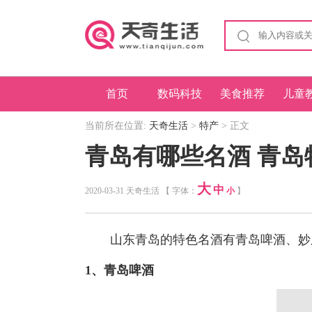
首页
数码科技
美食推荐
儿童
当前所在位置:
天奇生活
>
特产
> 正文
青岛有哪些名酒 青岛
大
中
2020-03-31 天奇生活 【 字体：
小
】
山东青岛的特色名酒有青岛啤酒、妙
1、青岛啤酒