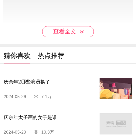
查看全文
《行尸走肉》之所以能够在短时间内赢得赞
叹，还在于特技的使用与末日感的营造上让它与
猜你喜欢
热点推荐
《我是传奇》《惊变28天》这样的好莱坞高成本大
制作影片几乎不相上下。同时这个系列也是高质量
庆余年2哪些演员换了
的典范。
2024-05-29
7.1万
庆余年太子画的女子是谁
2024-05-29
19.3万