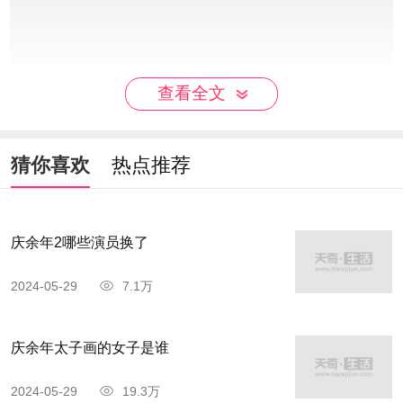
查看全文
民间信仰：一般民间信仰、预言书及文学作品
中，认为商相伊尹、王子财神比干、宋朝开封府尹
猜你喜欢
热点推荐
龙图阁直学士包拯、宋相范仲淹、文天祥和《白蛇
传》男主角许仙的儿子许仕林等等皆为文曲星转
世。
庆余年2哪些演员换了
2024-05-29
7.1万
庆余年太子画的女子是谁
2024-05-29
19.3万