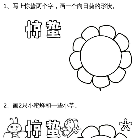
1、写上惊蛰两个字，画一个向日葵的形状。
2、画2只小蜜蜂和一些小草。