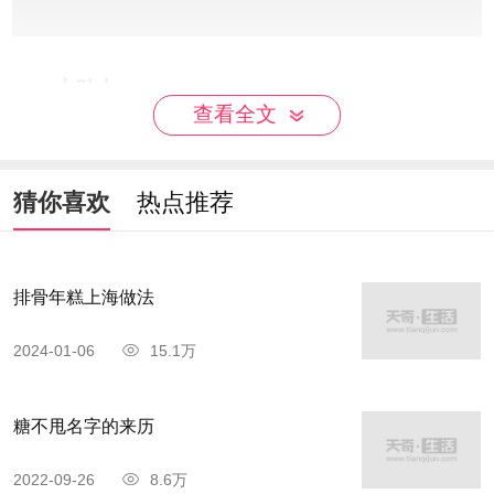
小贴士：
查看全文
水要一点点加，觉得可以揉成团了就停止加
水，一般热水和面的话，水的分量比面少个30%左
猜你喜欢
热点推荐
右。
如果发现包豆沙的时候，漏馅儿了，可以在上
排骨年糕上海做法
面补一块面团，或者是将手心打湿，再重新搓一
2024-01-06
15.1万
边。
糖不甩名字的来历
2022-09-26
8.6万