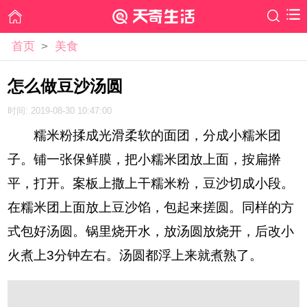
首页
>
美食
怎么做豆沙汤圆
时间: 2019-08-30 10:47:00
糯米粉揉成光滑柔软的面团，分成小糯米团
子。铺一张保鲜膜，把小糯米团放上面，按扁擀
平，打开。案板上撒上干糯米粉，豆沙切成小段。
在糯米团上面放上豆沙馅，包起来搓圆。同样的方
式包好汤圆。锅里烧开水，放汤圆放烧开，后改小
火煮上3分钟左右。汤圆都浮上来就煮熟了。