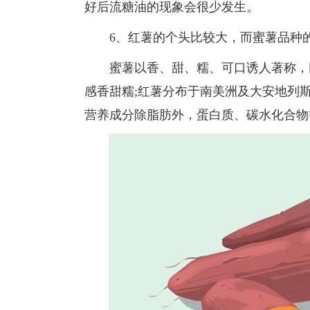
好后流糖油的现象会很少发生。
6、红薯的个头比较大，而蜜薯品种的
蜜薯以香、甜、糯、可口诱人著称，因
感香甜糯;红薯分布于南美洲及大安地列
营养成分除脂肪外，蛋白质、碳水化合物