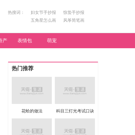
热搜词：
妇女节手抄报
惊蛰手抄报
五角星怎么画
风筝简笔画
汤圆简笔画
荷花
特产
表情包
萌宠
热门推荐
花蛤的做法
科目三灯光考试口诀