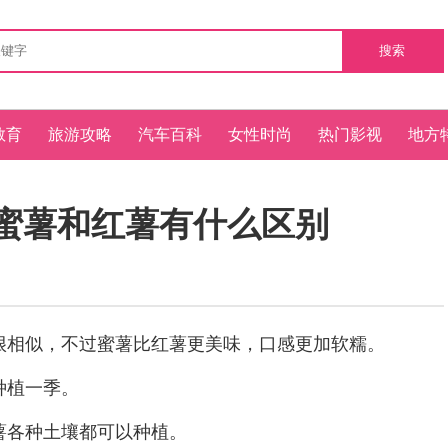
搜索
教育
旅游攻略
汽车百科
女性时尚
热门影视
地方
 蜜薯和红薯有什么区别
相似，不过蜜薯比红薯更美味，口感更加软糯。
种植一季。
各种土壤都可以种植。