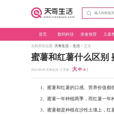
首页
数码科技
美食推荐
儿童
当前所在位置:
天奇生活
>
生活
> 正文
蜜薯和红薯什么区别
大
中
2022-08-06 天奇生活 【 字体：
小
】
1、蜜薯和红薯的口感、营养价值都很
2、蜜薯一年种植两季，而红薯一年
3、蜜薯都是种植在沙性土壤上，红薯