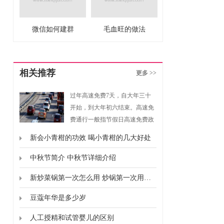
微信如何建群
毛血旺的做法
相关推荐
更多 >>
过年高速免费7天，自大年三十
开始，到大年初六结束。高速免
费通行一般指节假日高速免费政
策，是指重大节假日免收小型客
新会小青柑的功效 喝小青柑的几大好处
车通行费的政策。根据《重大节
假日免收小型客车通行费实施方
中秋节简介 中秋节详细介绍
案》规定，高速免费通行的时间
新炒菜锅第一次怎么用 炒锅第一次用要怎么弄
为春节、清明节、劳动节、国庆
节这四个国家法定节假日，以及
豆蔻年华是多少岁
上述法定节假日连休日。
人工授精和试管婴儿的区别