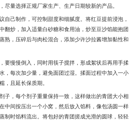
，尽量选择正规厂家生产、生产日期较新的产品。
自己制作，可控制甜度和细腻度。将红豆提前浸泡，
中翻炒，加入适量白砂糖和食用油，炒至豆沙馅能抱团
蒸熟，压碎后与肉松混合，添加少许沙拉酱增加黏性和
要慢慢倒入，同时用筷子搅拌，形成絮状后再用手揉
水，每次加少量，避免面团过湿。揉面过程中加入一小
糯，且延长保质期。
子，每个剂子重量保持一致，这样做出的青团大小相
在中间按压出一个小窝，然后放入馅料，像包汤圆一样
蒸制时馅料流出。将包好的青团搓成光滑的圆球，轻轻