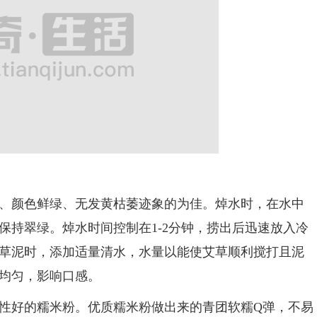
颜色鲜绿、无发黄枯萎迹象的为佳。焯水时，在水中
保持翠绿。焯水时间控制在1-2分钟，捞出后迅速放入冷
草泥时，添加适量清水，水量以能使艾草顺利搅打且泥
均匀，影响口感。
好的糯米粉。优质糯米粉做出来的青团软糯Q弹，不易