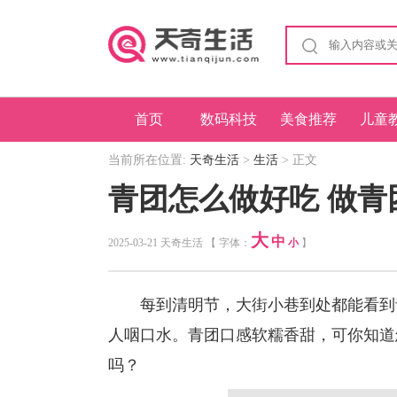
首页
数码科技
美食推荐
儿童
当前所在位置:
天奇生活
>
生活
> 正文
青团怎么做好吃 做青
大
中
2025-03-21 天奇生活 【 字体：
小
】
每到清明节，大街小巷到处都能看到青
人咽口水。青团口感软糯香甜，可你知道
吗？