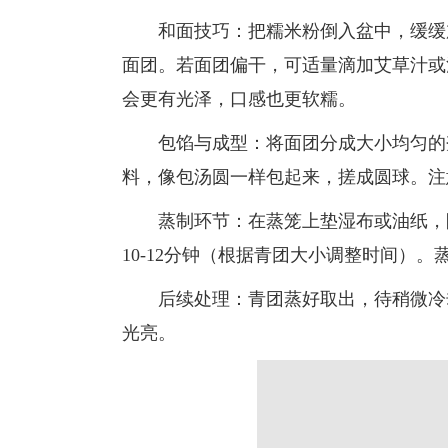
和面技巧：把糯米粉倒入盆中，缓缓加
面团。若面团偏干，可适量滴加艾草汁或
会更有光泽，口感也更软糯。
包馅与成型：将面团分成大小均匀的剂
料，像包汤圆一样包起来，搓成圆球。注
蒸制环节：在蒸笼上垫湿布或油纸，防
10-12分钟（根据青团大小调整时间）。
后续处理：青团蒸好取出，待稍微冷却
光亮。