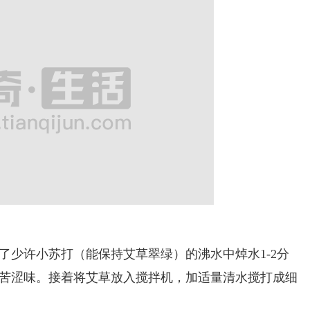
少许小苏打（能保持艾草翠绿）的沸水中焯水1-2分
苦涩味。接着将艾草放入搅拌机，加适量清水搅打成细