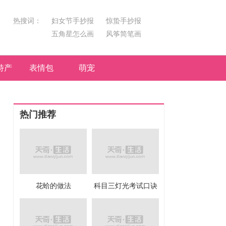
热搜词：
妇女节手抄报
惊蛰手抄报
五角星怎么画
风筝简笔画
汤圆简笔画
荷花
特产
表情包
萌宠
热门推荐
花蛤的做法
科目三灯光考试口诀