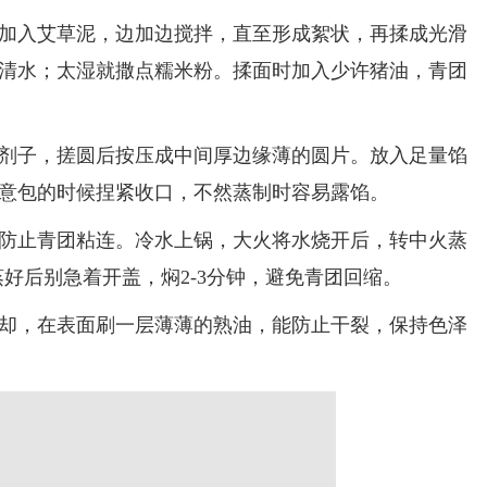
入艾草泥，边加边搅拌，直至形成絮状，再揉成光滑
清水；太湿就撒点糯米粉。揉面时加入少许猪油，青团
子，搓圆后按压成中间厚边缘薄的圆片。放入足量馅
意包的时候捏紧收口，不然蒸制时容易露馅。
止青团粘连。冷水上锅，大火将水烧开后，转中火蒸
蒸好后别急着开盖，焖2-3分钟，避免青团回缩。
，在表面刷一层薄薄的熟油，能防止干裂，保持色泽