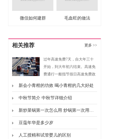
微信如何建群
毛血旺的做法
相关推荐
更多 >>
过年高速免费7天，自大年三十
开始，到大年初六结束。高速免
费通行一般指节假日高速免费政
策，是指重大节假日免收小型客
新会小青柑的功效 喝小青柑的几大好处
车通行费的政策。根据《重大节
假日免收小型客车通行费实施方
中秋节简介 中秋节详细介绍
案》规定，高速免费通行的时间
新炒菜锅第一次怎么用 炒锅第一次用要怎么弄
为春节、清明节、劳动节、国庆
节这四个国家法定节假日，以及
豆蔻年华是多少岁
上述法定节假日连休日。
人工授精和试管婴儿的区别