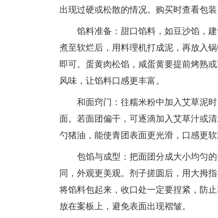
出现过硬或松散的情况。购买时查看包装
馅料准备：甜口馅料，如豆沙馅，建议
煮至软烂后，用料理机打成泥，再放入锅
即可。蛋黄肉松馅，咸蛋黄要提前烤熟或
风味，让馅料口感更丰富。
和面窍门：往糯米粉中加入艾草泥时，
面。若面团偏干，可逐滴加入艾草汁或清
勺猪油，能使青团表面更光滑，口感更软
包馅与成型：把面团分成大小均匀的剂
同，外观更美观。剂子搓圆后，用大拇指
将馅料包起来，收口处一定要捏紧，防止
放在案板上，避免表面出现褶皱。