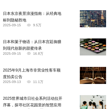
6、国庆佳节即将来临，献上真挚的祝福，不
日本东京夜景浪漫指南：从经典地
管相距有多远，祝阖家平安、快乐！
标到隐秘胜地
2025-09-15
9.5万
7、一声亲切的问候，代表着关怀和思念，包
含着祝福与鼓励，祝节日快乐，阖家幸福！
日本和菓子物语：从日本宫廷御膳
到现代创新的甜蜜传承
8、普天同庆迎国庆，悠闲惬意过长假，一声
2025-09-15
16.8万
祝福随风起，愿你国庆乐逍遥。祝你国庆快乐！
9、国庆佳节到了，祝你事业红红火火，家庭
2025年9月上海市非营业性客车额
度拍卖公告
和和美美，开开心心！
2025-09-13
11.1万
10、金秋十月，国庆佳节，愿你的生活充满诗
2025世界城市日社会系列活动拉开
意，家庭和谐称心如意！
序幕，探寻社区花园里的智慧应用