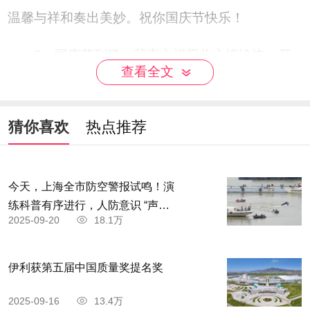
温馨与祥和奏出美妙。祝你国庆节快乐！
2、国庆节到了，我衷心祝愿你心情愉快，开
查看全文
心的时刻永远都在！
3、一年一度国庆节到了，我的短信乘着温馨
猜你喜欢
热点推荐
清风，踏着幸福云彩，祝福亲爱的朋友，国庆节快
乐！
今天，上海全市防空警报试鸣！演
4、国庆节到了，祝你身体棒棒，心情好好，
练科普有序进行，人防意识 “声入
2025-09-20
18.1万
人心”
百事顺顺，好运滚滚！
5、我将满满的祝福寄与远方的您，祝您国庆
伊利获第五届中国质量奖提名奖
节快乐，心想事成，事业蒸蒸日上！
2025-09-16
13.4万