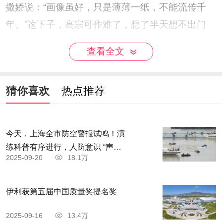
撒娇说：“画像虽好，只是薄薄一纸，不能流传千
年。”这下子，高宗可作难了，想了半天想不出门
道，只得问武则天：“依卿之见。”
查看全文
武则天嫣然一笑说：“陛下说妾有菩萨之相，何
不在龙门山上开窟造像。”
猜你喜欢
热点推荐
唐高宗恍然大悟，说：“这有何难。”于是一面
命画工为武则天画像，一面命人在龙门西山半崖上
今天，上海全市防空警报试鸣！演
开凿九间房大的露天佛龛，取名大卢舍那像龛。准
练科普有序进行，人防意识 “声入
2025-09-20
18.1万
人心”
备工作就绪后，高宗命人选拔技术高超的石匠，按
武则天的画像雕凿了一座大佛像。为了把这座像雕
伊利获第五届中国质量奖提名奖
得更精美，流芳百世，武则天还捐助了两万贯脂粉
2025-09-16
13.4万
费。