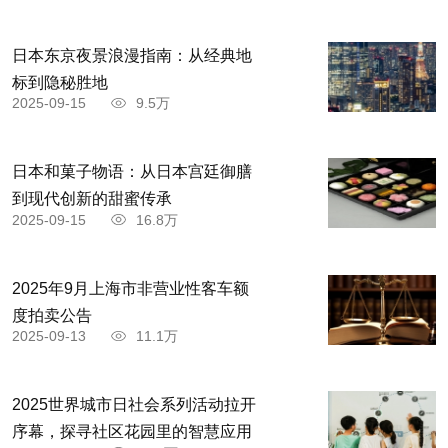
大佛像塑好后，命名为卢舍那大佛，卢舍那梵
日本东京夜景浪漫指南：从经典地
语是光明普照的意思，武则天为自己造字取名为“曌
标到隐秘胜地
2025-09-15
9.5万
（读照）”，其意为“日月当空”，也是光明普照的意
思。因此，这尊像不但形态像武则天，连名字的含
日本和菓子物语：从日本宫廷御膳
意也完全一样。当地老百姓说不惯“卢舍那”这个词
到现代创新的甜蜜传承
眼，干脆就把它叫作“武则天像”。如今，龙门街上
2025-09-15
16.8万
的老百姓还是这个叫法。
2025年9月上海市非营业性客车额
度拍卖公告
2025-09-13
11.1万
2025世界城市日社会系列活动拉开
序幕，探寻社区花园里的智慧应用