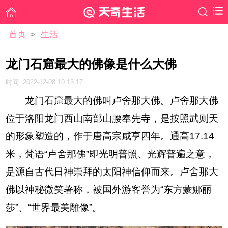
首页
>
生活
龙门石窟最大的佛像是什么大佛
时间: 2022-12-08 10:13:17
龙门石窟最大的佛叫卢舍那大佛。卢舍那大佛
位于洛阳龙门西山南部山腰奉先寺，是按照武则天
的形象塑造的，作于唐高宗咸亨四年。通高17.14
米，梵语“卢舍那佛”即光明普照、光辉普遍之意，
是源自古代日神崇拜的太阳神信仰而来。卢舍那大
佛以神秘微笑著称，被国外游客誉为“东方蒙娜丽
莎”、“世界最美雕像”。