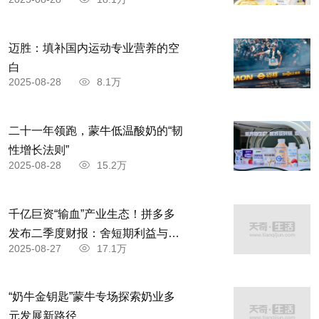
迈胜：填补国内运动专业营养的空
白
2025-08-28
8.1万
二十一年领跑，蒙牛低温酸奶的“韧
性增长法则”
2025-08-28
15.2万
千亿巨资“输血”产业生态！拼多多
发布二季度财报：舍短期利益与商
2025-08-27
17.1万
家共赴高质量发展
“奶牛金钥匙”蒙牛专场探索奶业多
元发展新路径