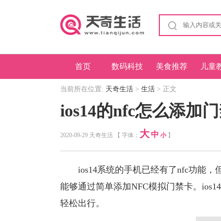
首页
数码科技
美食推荐
儿童
当前所在位置:
天奇生活
>
生活
> 正文
ios14的nfc怎么添加
大
中
2020-09-29 天奇生活 【 字体：
小
】
ios14系统的手机已经有了nfc功能
能够通过简单添加NFC模拟门禁卡。ios
轻松出行。