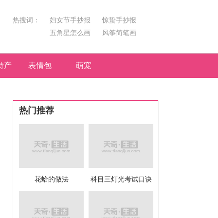
热搜词：
妇女节手抄报
惊蛰手抄报
五角星怎么画
风筝简笔画
汤圆简笔画
荷花
特产
表情包
萌宠
热门推荐
花蛤的做法
科目三灯光考试口诀