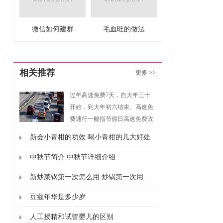
微信如何建群
毛血旺的做法
相关推荐
更多 >>
过年高速免费7天，自大年三十
开始，到大年初六结束。高速免
费通行一般指节假日高速免费政
策，是指重大节假日免收小型客
新会小青柑的功效 喝小青柑的几大好处
车通行费的政策。根据《重大节
假日免收小型客车通行费实施方
中秋节简介 中秋节详细介绍
案》规定，高速免费通行的时间
新炒菜锅第一次怎么用 炒锅第一次用要怎么弄
为春节、清明节、劳动节、国庆
节这四个国家法定节假日，以及
豆蔻年华是多少岁
上述法定节假日连休日。
人工授精和试管婴儿的区别