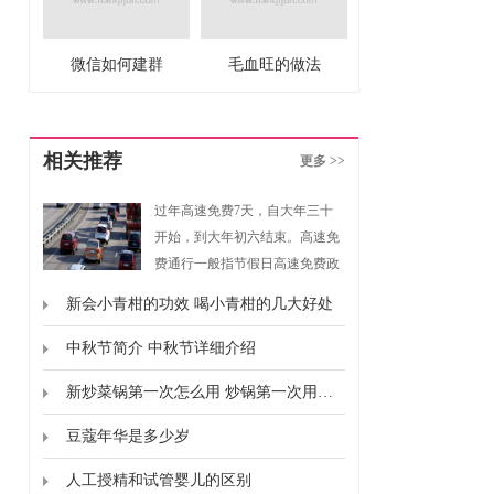
微信如何建群
毛血旺的做法
相关推荐
更多 >>
过年高速免费7天，自大年三十
开始，到大年初六结束。高速免
费通行一般指节假日高速免费政
策，是指重大节假日免收小型客
新会小青柑的功效 喝小青柑的几大好处
车通行费的政策。根据《重大节
假日免收小型客车通行费实施方
中秋节简介 中秋节详细介绍
案》规定，高速免费通行的时间
新炒菜锅第一次怎么用 炒锅第一次用要怎么弄
为春节、清明节、劳动节、国庆
节这四个国家法定节假日，以及
豆蔻年华是多少岁
上述法定节假日连休日。
人工授精和试管婴儿的区别