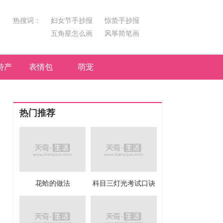
热搜词：
妇女节手抄报
惊蛰手抄报
五角星怎么画
风筝简笔画
汤圆简笔画
荷花
特产
表情包
萌宠
热门推荐
花蛤的做法
科目三灯光考试口诀