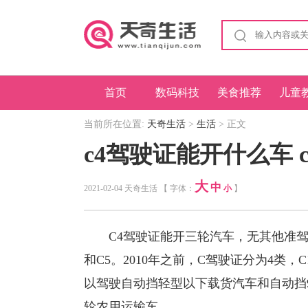
首页
数码科技
美食推荐
儿童
当前所在位置:
天奇生活
>
生活
> 正文
c4驾驶证能开什么车 
大
中
2021-02-04 天奇生活 【 字体：
小
】
C4驾驶证能开三轮汽车，无其他准驾车型
和C5。2010年之前，C驾驶证分为4类
以驾驶自动挡轻型以下载货汽车和自动挡9
轮农用运输车。