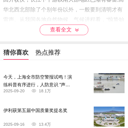
华北西北部除了个别年份以外，一般要到清明才有
雷声。从我国各地自然物候、气候进程看，“惊蛰始
雷”仅与我国南方部分地区的自然节律相吻合。
查看全文
猜你喜欢
热点推荐
今天，上海全市防空警报试鸣！演
练科普有序进行，人防意识 “声入
2025-09-20
18.1万
人心”
伊利获第五届中国质量奖提名奖
2025-09-16
13.4万