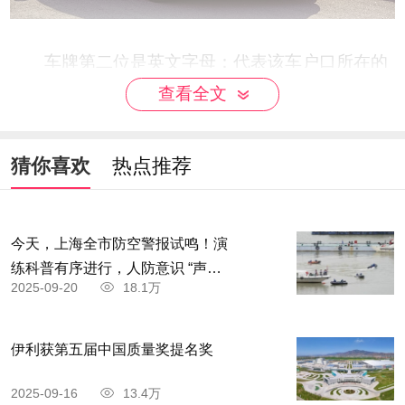
车牌第二位是英文字母：代表该车户口所在的
地级行政区，为各（地级市、地区、自治州、盟）
查看全文
字母代码，一般按省级车管所以各地级行政区状况
分划排名：（字母“A”为省会、首府或直辖市中心城
猜你喜欢
热点推荐
区的代码，其后字母排名不分先后）。
今天，上海全市防空警报试鸣！演
练科普有序进行，人防意识 “声入
2025-09-20
18.1万
人心”
伊利获第五届中国质量奖提名奖
2025-09-16
13.4万