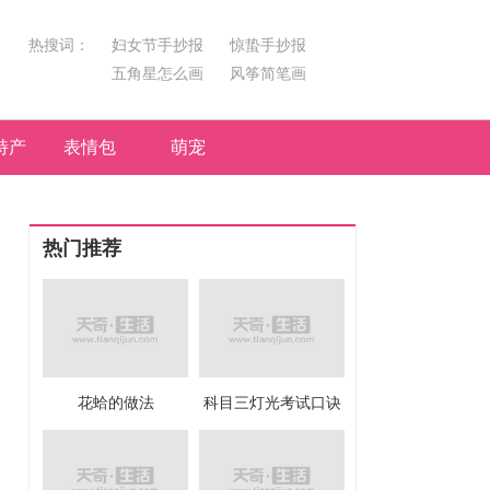
热搜词：
妇女节手抄报
惊蛰手抄报
五角星怎么画
风筝简笔画
汤圆简笔画
荷花
特产
表情包
萌宠
热门推荐
花蛤的做法
科目三灯光考试口诀