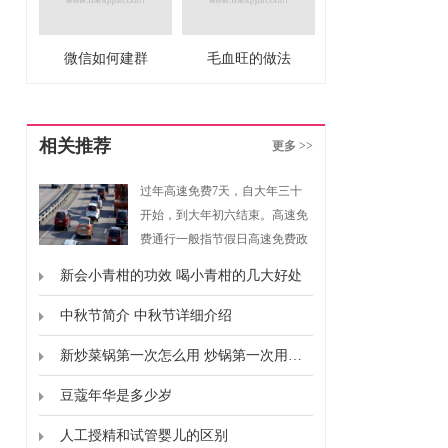
微信如何建群
毛血旺的做法
相关推荐
更多 >>
过年高速免费7天，自大年三十
开始，到大年初六结束。高速免
费通行一般指节假日高速免费政
策，是指重大节假日免收小型客
新会小青柑的功效 喝小青柑的几大好处
车通行费的政策。根据《重大节
假日免收小型客车通行费实施方
中秋节简介 中秋节详细介绍
案》规定，高速免费通行的时间
新炒菜锅第一次怎么用 炒锅第一次用要怎么弄
为春节、清明节、劳动节、国庆
节这四个国家法定节假日，以及
豆蔻年华是多少岁
上述法定节假日连休日。
人工授精和试管婴儿的区别