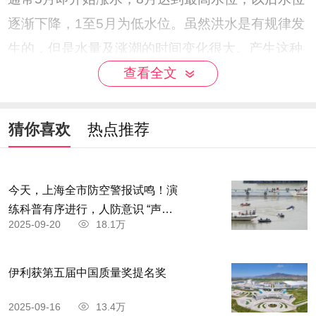
逐渐下降，1至5月为低水位。虽然洪水是有规律发
生的，但是水量及涨潮的时间变化很大。产生这种
现象的原因是青尼罗河和阿特巴拉河，这两条河的
查看全文
水源来自埃塞俄比亚高原上的季节性暴雨。
猜你喜欢
热点推荐
今天，上海全市防空警报试鸣！演
练科普有序进行，人防意识 “声入
2025-09-20
18.1万
人心”
伊利获第五届中国质量奖提名奖
2025-09-16
13.4万