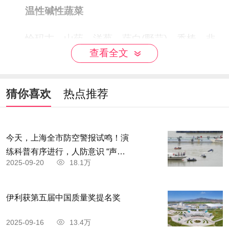
温性碱性蔬菜
恰玛古、山药、洋葱、薤白(野蒜)、香椿、韭
查看全文
菜、雪里蕻、芫荽、甜椒、南瓜、生姜、葱等。
猜你喜欢
热点推荐
今天，上海全市防空警报试鸣！演
练科普有序进行，人防意识 “声入
2025-09-20
18.1万
人心”
伊利获第五届中国质量奖提名奖
2025-09-16
13.4万