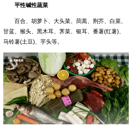
平性碱性蔬菜
百合、胡萝卜、大头菜、茼蒿、荆芥、白菜、
甘蓝、猴头、黑木耳、荠菜、银耳、番薯(红薯)、
马铃薯(土豆)、芋头等。