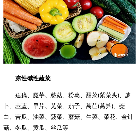
凉性碱性蔬菜
莲藕、魔芋、慈菇、粉葛、甜菜(紫菜头)、萝
卜、苤蓝、旱芹、苋菜、茄子、莴苣(莴笋)、茭
白、苦瓜、油菜、菠菜、蘑菇、生菜、菜花、金针
菇、冬瓜、黄瓜、丝瓜等。