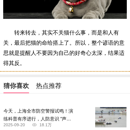
转来转去，其实不关猫什么事，而是和人有
关，最后把猫的命给搭上了。所以，整个谚语的意
思就是提醒人不要因为自己的好奇心太深，结果适
得其反。
猜你喜欢
热点推荐
今天，上海全市防空警报试鸣！演
练科普有序进行，人防意识 “声入
2025-09-20
18.1万
人心”