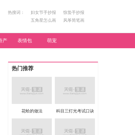
热搜词：
妇女节手抄报
惊蛰手抄报
五角星怎么画
风筝简笔画
汤圆简笔画
荷花
特产
表情包
萌宠
热门推荐
花蛤的做法
科目三灯光考试口诀