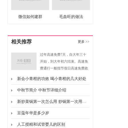
微信如何建群
毛血旺的做法
相关推荐
更多 >>
过年高速免费7天，自大年三十
开始，到大年初六结束。高速免
费通行一般指节假日高速免费政
策，是指重大节假日免收小型客
新会小青柑的功效 喝小青柑的几大好处
车通行费的政策。根据《重大节
假日免收小型客车通行费实施方
中秋节简介 中秋节详细介绍
案》规定，高速免费通行的时间
新炒菜锅第一次怎么用 炒锅第一次用要怎么弄
为春节、清明节、劳动节、国庆
节这四个国家法定节假日，以及
豆蔻年华是多少岁
上述法定节假日连休日。
人工授精和试管婴儿的区别