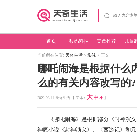
首页
数码科技
美食推荐
儿童
当前所在位置:
天奇生活
>
影视
> 正文
哪吒闹海是根据什么
么的有关内容改写的?
大
中
2022-03-11 天奇生活 【 字体：
小
】
《哪吒闹海》是根据部分《封神演义》
神魔小说《封神演义》、《西游记》和元