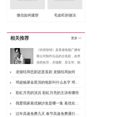
微信如何建群
毛血旺的做法
相关推荐
更多 >>
《转世惊情》是香港电视广播有
限公司制作出品的古装剧，由李
添胜执导，关德辉、苏玉华、陈
豪、唐文龙主演。
龙猫结局悲剧还是喜剧 龙猫结局如何
邓超杨幂金星演的电影叫什么名字 邓超杨幂金星合作的电影是什么
彩虹月亮的演员 彩虹月亮的主演有哪些
我爱我家葛优躺沙发是哪一集 葛优在我爱我家饰演什么
过年高速免费几天 春节高速免费通行时间