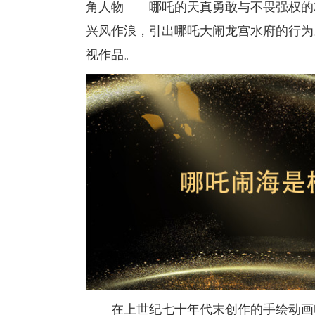
角人物——哪吒的天真勇敢与不畏强权的
兴风作浪，引出哪吒大闹龙宫水府的行为
视作品。
在上世纪七十年代末创作的手绘动画电