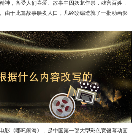
精神，备受人们喜爱。故事中因妖龙作祟，残害百姓，
。由于此篇故事脍炙人口，几经改编造就了一批动画影
影《哪吒闹海》，是中国第一部大型彩色宽银幕动画