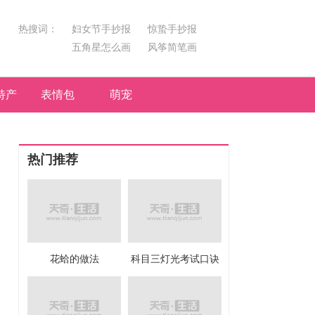
热搜词：
妇女节手抄报
惊蛰手抄报
五角星怎么画
风筝简笔画
汤圆简笔画
荷花
特产
表情包
萌宠
热门推荐
花蛤的做法
科目三灯光考试口诀