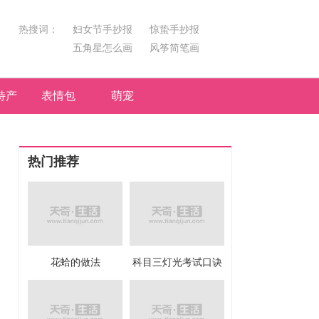
热搜词：
妇女节手抄报
惊蛰手抄报
五角星怎么画
风筝简笔画
汤圆简笔画
荷花
特产
表情包
萌宠
热门推荐
花蛤的做法
科目三灯光考试口诀