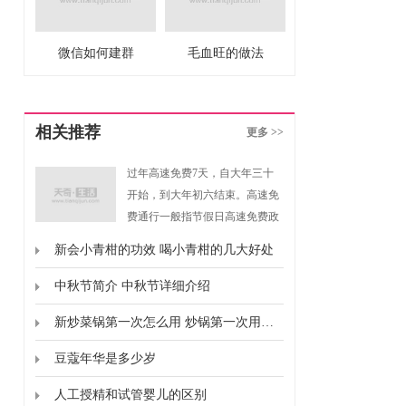
微信如何建群
毛血旺的做法
相关推荐
更多 >>
过年高速免费7天，自大年三十
开始，到大年初六结束。高速免
费通行一般指节假日高速免费政
策，是指重大节假日免收小型客
新会小青柑的功效 喝小青柑的几大好处
车通行费的政策。根据《重大节
假日免收小型客车通行费实施方
中秋节简介 中秋节详细介绍
案》规定，高速免费通行的时间
新炒菜锅第一次怎么用 炒锅第一次用要怎么弄
为春节、清明节、劳动节、国庆
节这四个国家法定节假日，以及
豆蔻年华是多少岁
上述法定节假日连休日。
人工授精和试管婴儿的区别