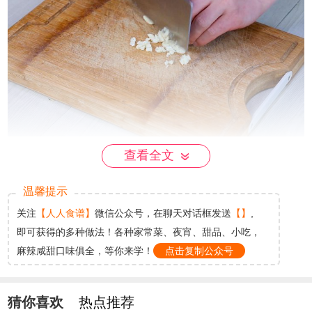
查看全文
步骤3
温馨提示
大葱切末。
关注
【人人食谱】
微信公众号，在聊天对话框发送
【】
,
即可获得的多种做法！各种家常菜、夜宵、甜品、小吃，
麻辣咸甜口味俱全，等你来学！
点击复制公众号
猜你喜欢
热点推荐