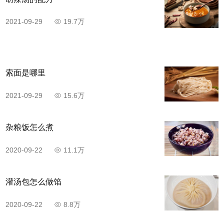
锅中倒少许油，放入大葱炒香，放入尖椒翻炒。
2021-09-29
19.7万
索面是哪里
2021-09-29
15.6万
杂粮饭怎么煮
2020-09-22
11.1万
步骤8
灌汤包怎么做馅
再倒入炒好的鸡蛋，继续翻炒，调入盐1勺、鸡精1
2020-09-22
8.8万
勺、翻炒均匀。