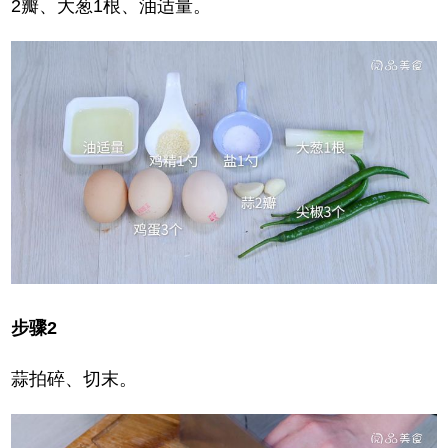
2瓣、大葱1根、油适量。
步骤2
蒜拍碎、切末。